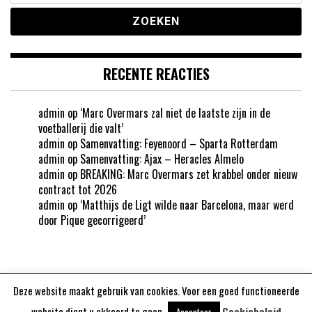
RECENTE REACTIES
admin
op
‘Marc Overmars zal niet de laatste zijn in de
voetballerij die valt’
admin
op
Samenvatting: Feyenoord – Sparta Rotterdam
admin
op
Samenvatting: Ajax – Heracles Almelo
admin
op
BREAKING: Marc Overmars zet krabbel onder nieuw
contract tot 2026
admin
op
‘Matthijs de Ligt wilde naar Barcelona, maar werd
door Pique gecorrigeerd’
Deze website maakt gebruik van cookies. Voor een goed functioneerde
Aangedreven door
WordPress
website dient u akkoord te gaan.
Cookiebeleid