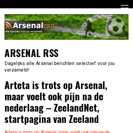
Ga
naar
de
inhoud
ARSENAL RSS
Dagelijks alle Arsenal berichten selectief voor jou
verzameld!
Arteta is trots op Arsenal,
maar voelt ook pijn na de
nederlaag – ZeelandNet,
startpagina van Zeeland
Arteta is trots op Arsenal, maar voelt ook pijn na de