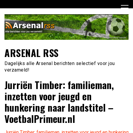
Ga
naar
de
inhoud
ARSENAL RSS
Dagelijks alle Arsenal berichten selectief voor jou
verzameld!
Jurriën Timber: familieman,
inzetten voor jeugd en
hunkering naar landstitel –
VoetbalPrimeur.nl
Jurriën Timber: familieman, inzetten voor jeugd en hunkering