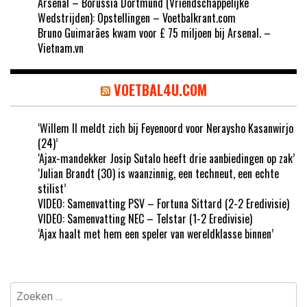
Arsenal – Borussia Dortmund (Vriendschappelijke
Wedstrijden): Opstellingen – Voetbalkrant.com
Bruno Guimarães kwam voor £ 75 miljoen bij Arsenal. –
Vietnam.vn
VOETBAL4U.COM
‘Willem II meldt zich bij Feyenoord voor Neraysho Kasanwirjo
(24)’
‘Ajax-mandekker Josip Sutalo heeft drie aanbiedingen op zak’
‘Julian Brandt (30) is waanzinnig, een techneut, een echte
stilist’
VIDEO: Samenvatting PSV – Fortuna Sittard (2-2 Eredivisie)
VIDEO: Samenvatting NEC – Telstar (1-2 Eredivisie)
‘Ajax haalt met hem een speler van wereldklasse binnen’
Zoeken
naar: