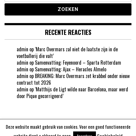
RECENTE REACTIES
admin
op
‘Marc Overmars zal niet de laatste zijn in de
voetballerij die valt’
admin
op
Samenvatting: Feyenoord – Sparta Rotterdam
admin
op
Samenvatting: Ajax – Heracles Almelo
admin
op
BREAKING: Marc Overmars zet krabbel onder nieuw
contract tot 2026
admin
op
‘Matthijs de Ligt wilde naar Barcelona, maar werd
door Pique gecorrigeerd’
Deze website maakt gebruik van cookies. Voor een goed functioneerde
Aangedreven door
WordPress
website dient u akkoord te gaan.
Cookiebeleid