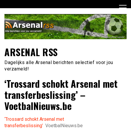
Ga
naar
de
inhoud
ARSENAL RSS
Dagelijks alle Arsenal berichten selectief voor jou
verzameld!
‘Trossard schokt Arsenal met
transferbeslissing’ –
VoetbalNieuws.be
‘Trossard schokt Arsenal met
transferbeslissing’
VoetbalNieuws.be