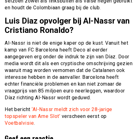
seizoen zowel als linksbuiten als valse negen gebruikt
en houdt de Colombiaan graag bij de club.
Luis Diaz opvolger bij Al-Nassr van
Cristiano Ronaldo?
Al-Nassr is niet de enige kaper op de kust. Vanuit het
kamp van FC Barcelona heeft Deco al eerder
aangegeven erg onder de indruk te zijn van Díaz. Door
media wordt dit als een cryptische omschrijving gezien
waaruit mag worden vernomen dat de Catalanen ook
interesse hebben in de aanvaller. Barcelona heeft
echter financiële problemen en kan niet zomaar de
vraagprijs van 85 miljoen euro neerleggen, waardoor
Díaz richting Al-Nassr wordt geduwd.
Het bericht
‘Al-Nassr meldt zich voor 28-jarige
topspeler van Arne Slot’
verscheen eerst op
Voetbalvisie
.
Geef een reactie