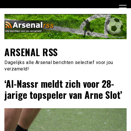
Ga
naar
de
inhoud
ARSENAL RSS
Dagelijks alle Arsenal berichten selectief voor jou
verzameld!
‘Al-Nassr meldt zich voor 28-
jarige topspeler van Arne Slot’