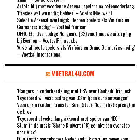
Arteta blij met woedende Arsenal-spelers na oefennederlaag:
‘Precies wat we nodig hebben’ – VoetbalNieuws.nl
Selectie Arsenal overtuigd: ‘Hebben spelers als Vinicius en
Guimaraes nodig’ – VoetbalPrimeur
OFFICIEEL: Overbodige Norgaard (32) vindt nieuwe uitdaging
bij Everton – VoetbalPrimeur.be
‘Arsenal heeft spelers als Vinícius en Bruno Guimarães nodig’
– Voetbal International
VOETBAL4U.COM
‘Rangers in onderhandeling met PSV over Couhaib Driouech’
‘Feyenoord wil vast bedrag van 33 miljoen euro ontvangen’
Veen onzin rondom transfer Sean Steur: ‘Journalist sprengt in
de bres’
‘Feyenoord al wekenlang akkoord met speler van NEC’
Stunt in de maak: ‘Shane Kluivert (18) gelinkt aan overstap
naar Ajax’
Filip Kostic aangekomen Nederland: ‘Ik ga alles geven voor