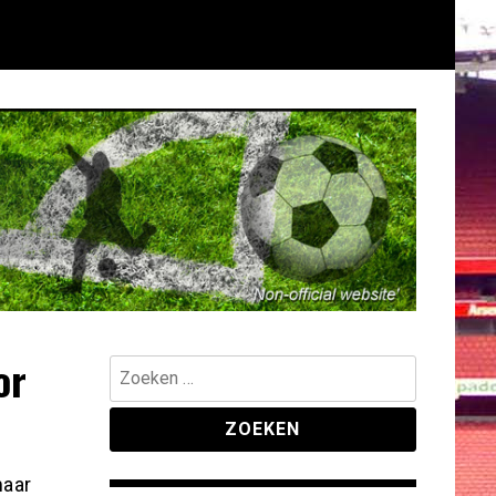
or
Zoeken
naar:
maar