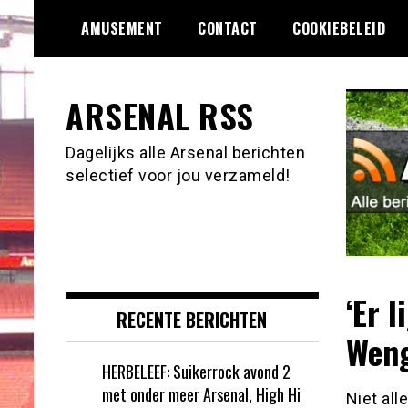
Ga
AMUSEMENT
CONTACT
COOKIEBELEID
naar
de
inhoud
ARSENAL RSS
Dagelijks alle Arsenal berichten
selectief voor jou verzameld!
‘Er 
RECENTE BERICHTEN
Weng
HERBELEEF: Suikerrock avond 2
met onder meer Arsenal, High Hi
Niet all