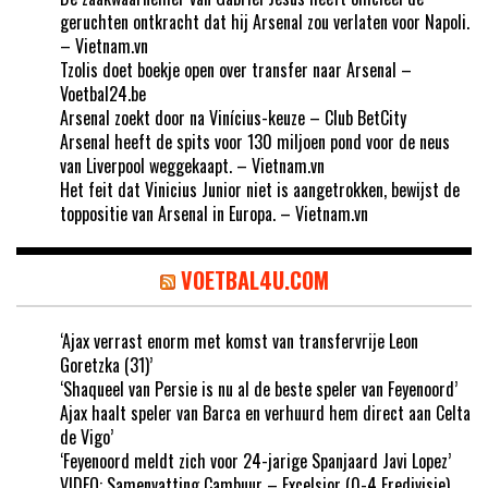
geruchten ontkracht dat hij Arsenal zou verlaten voor Napoli.
– Vietnam.vn
Tzolis doet boekje open over transfer naar Arsenal –
Voetbal24.be
Arsenal zoekt door na Vinícius-keuze – Club BetCity
Arsenal heeft de spits voor 130 miljoen pond voor de neus
van Liverpool weggekaapt. – Vietnam.vn
Het feit dat Vinicius Junior niet is aangetrokken, bewijst de
toppositie van Arsenal in Europa. – Vietnam.vn
VOETBAL4U.COM
‘Ajax verrast enorm met komst van transfervrije Leon
Goretzka (31)’
‘Shaqueel van Persie is nu al de beste speler van Feyenoord’
Ajax haalt speler van Barca en verhuurd hem direct aan Celta
de Vigo’
‘Feyenoord meldt zich voor 24-jarige Spanjaard Javi Lopez’
VIDEO: Samenvatting Cambuur – Excelsior (0-4 Eredivisie)