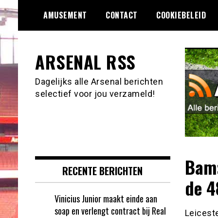
Ga
AMUSEMENT
CONTACT
COOKIEBELEID
naar
de
inhoud
ARSENAL RSS
Dagelijks alle Arsenal berichten
selectief voor jou verzameld!
Bam:
RECENTE BERICHTEN
de 4
Vinicius Junior maakt einde aan
soap en verlengt contract bij Real
Leicest