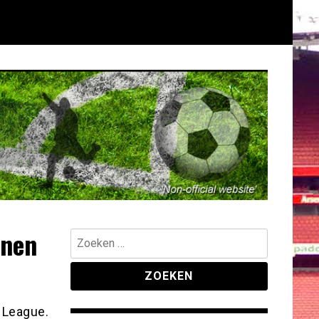
nnen
Zoeken
naar:
 League.