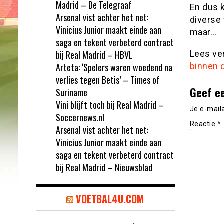
Madrid – De Telegraaf
En dus 
Arsenal vist achter het net:
diverse 
Vinicius Junior maakt einde aan
maar…
saga en tekent verbeterd contract
bij Real Madrid – HBVL
Lees ve
Arteta: ‘Spelers waren woedend na
binnen 
verlies tegen Betis’ – Times of
Geef e
Suriname
Vini blijft toch bij Real Madrid –
Je e-mail
Soccernews.nl
Reactie
*
Arsenal vist achter het net:
Vinicius Junior maakt einde aan
saga en tekent verbeterd contract
bij Real Madrid – Nieuwsblad
VOETBAL4U.COM