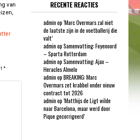
RECENTE REACTIES
ng van
uizen,
admin
op
‘Marc Overmars zal niet
de laatste zijn in de voetballerij die
tter
valt’
admin
op
Samenvatting: Feyenoord
– Sparta Rotterdam
admin
op
Samenvatting: Ajax –
Heracles Almelo
et
*
admin
op
BREAKING: Marc
Overmars zet krabbel onder nieuw
contract tot 2026
admin
op
‘Matthijs de Ligt wilde
naar Barcelona, maar werd door
Pique gecorrigeerd’