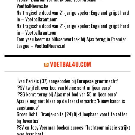
VoetbalNieuws.be
Na tragische dood van 21-jarige speler: Engeland grijpt hard
in – Voetbalkrant.com
Na tragische dood van 21-jarige speler: Engeland grijpt hard
in – Voetbalkrant.com
Tomiyasu keert na bliksemvertrek bij Ajax terug in Premier
League – VoetbalNieuws.nl
VOETBAL4U.COM
‘Ivan Perisic (37) aangeboden bij Europese grootmacht’
‘PSV twijfelt over bod van kleine acht miljoen euro’
‘PSG komt terug bij Ajax met bod van 55 miljoen euro’
Ajax is nog niet klaar op de transfermarkt: ‘Nieuw kanon is
aanstaande’
Groen licht: ‘Oranje-spits (24) lijkt loopbaan voort te zetten
bij Juventus’
PSV en Joey Veerman boeken succes: ‘Tuchtcommissie strijkt
over haar hart’