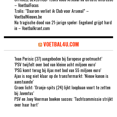
– VoetbalFocus
Tzolis: “Daarom verliet ik Club voor Arsenal” –
VoetbalNieuws.be
Na tragische dood van 21-jarige speler: Engeland grijpt hard
in – Voetbalkrant.com
VOETBAL4U.COM
‘Ivan Perisic (37) aangeboden bij Europese grootmacht’
‘PSV twijfelt over bod van kleine acht miljoen euro’
‘PSG komt terug bij Ajax met bod van 55 miljoen euro’
Ajax is nog niet klaar op de transfermarkt: ‘Nieuw kanon is
aanstaande’
Groen licht: ‘Oranje-spits (24) lijkt loopbaan voort te zetten
bij Juventus’
PSV en Joey Veerman boeken succes: ‘Tuchtcommissie strijkt
over haar hart’