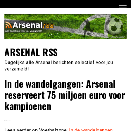
Ga
naar
de
inhoud
ARSENAL RSS
Dagelijks alle Arsenal berichten selectief voor jou
verzameld!
In de wandelgangen: Arsenal
reserveert 75 miljoen euro voor
kampioenen
……
Lees verder op Voetbalzone:
In de wandelgangen: