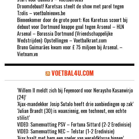
Droomdebuut! Karetsas steelt de show met parel tegen
Tzolis – voetbalnieuws.be
Binnenkomer door de grote poort: Kos Karetsas scoort bij
debuut voor Dortmund knappe goal tegen Arsenal – HLN
Arsenal – Borussia Dortmund (Vriendschappelijke
Wedstrijden): Opstellingen – Voetbalkrant.com
Bruno Guimarães kwam voor £ 75 miljoen bij Arsenal. –
Vietnam.vn
VOETBAL4U.COM
‘Willem II meldt zich bij Feyenoord voor Neraysho Kasanwirjo
(24)’
‘Ajax-mandekker Josip Sutalo heeft drie aanbiedingen op zak’
‘Julian Brandt (30) is waanzinnig, een techneut, een echte
stilist’
VIDEO: Samenvatting PSV – Fortuna Sittard (2-2 Eredivisie)
VIDEO: Samenvatting NEC – Telstar (1-2 Eredivisie)
‘Ajax haalt met hem een speler van wereldklasse binnen’