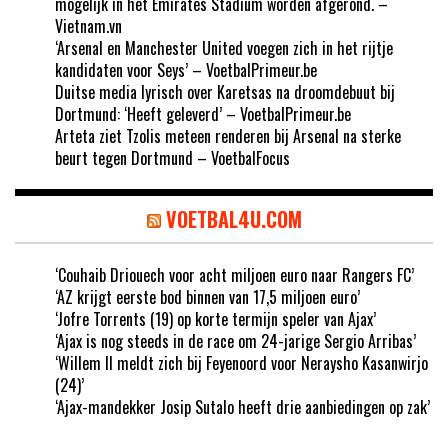
mogelijk in het Emirates Stadium worden afgerond. –
Vietnam.vn
‘Arsenal en Manchester United voegen zich in het rijtje
kandidaten voor Seys’ – VoetbalPrimeur.be
Duitse media lyrisch over Karetsas na droomdebuut bij
Dortmund: ‘Heeft geleverd’ – VoetbalPrimeur.be
Arteta ziet Tzolis meteen renderen bij Arsenal na sterke
beurt tegen Dortmund – VoetbalFocus
VOETBAL4U.COM
‘Couhaib Driouech voor acht miljoen euro naar Rangers FC’
‘AZ krijgt eerste bod binnen van 17,5 miljoen euro’
‘Jofre Torrents (19) op korte termijn speler van Ajax’
‘Ajax is nog steeds in de race om 24-jarige Sergio Arribas’
‘Willem II meldt zich bij Feyenoord voor Neraysho Kasanwirjo
(24)’
‘Ajax-mandekker Josip Sutalo heeft drie aanbiedingen op zak’