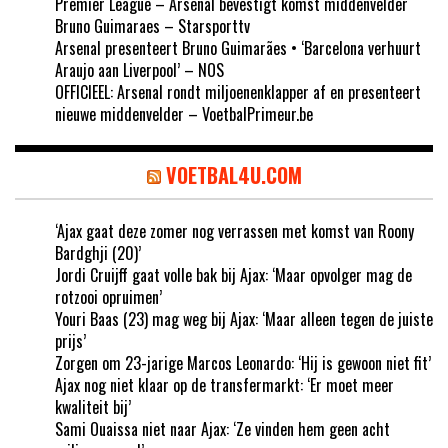
Premier League – Arsenal bevestigt komst middenvelder
Bruno Guimaraes – Starsporttv
Arsenal presenteert Bruno Guimarães • ‘Barcelona verhuurt
Araujo aan Liverpool’ – NOS
OFFICIEEL: Arsenal rondt miljoenenklapper af en presenteert
nieuwe middenvelder – VoetbalPrimeur.be
VOETBAL4U.COM
‘Ajax gaat deze zomer nog verrassen met komst van Roony
Bardghji (20)’
Jordi Cruijff gaat volle bak bij Ajax: ‘Maar opvolger mag de
rotzooi opruimen’
Youri Baas (23) mag weg bij Ajax: ‘Maar alleen tegen de juiste
prijs’
Zorgen om 23-jarige Marcos Leonardo: ‘Hij is gewoon niet fit’
Ajax nog niet klaar op de transfermarkt: ‘Er moet meer
kwaliteit bij’
Sami Ouaissa niet naar Ajax: ‘Ze vinden hem geen acht