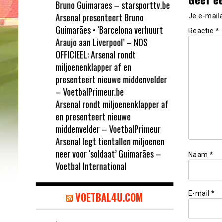
Bruno Guimaraes – starsporttv.be
Arsenal presenteert Bruno
Je e-mail
Guimarães • ‘Barcelona verhuurt
Reactie
*
Araujo aan Liverpool’ – NOS
OFFICIEEL: Arsenal rondt
miljoenenklapper af en
presenteert nieuwe middenvelder
– VoetbalPrimeur.be
Arsenal rondt miljoenenklapper af
en presenteert nieuwe
middenvelder – VoetbalPrimeur
Arsenal legt tientallen miljoenen
neer voor ‘soldaat’ Guimarães –
Naam
*
Voetbal International
E-mail
*
VOETBAL4U.COM