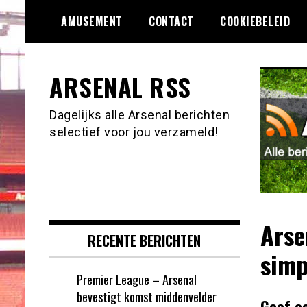
Ga
AMUSEMENT
CONTACT
COOKIEBELEID
naar
de
inhoud
ARSENAL RSS
Dagelijks alle Arsenal berichten
selectief voor jou verzameld!
Arse
RECENTE BERICHTEN
simp
Premier League – Arsenal
bevestigt komst middenvelder
Geef e