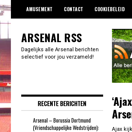
Ga
AMUSEMENT
CONTACT
COOKIEBELEID
naar
de
inhoud
ARSENAL RSS
Dagelijks alle Arsenal berichten
selectief voor jou verzameld!
‘Aja
RECENTE BERICHTEN
Arse
Arsenal – Borussia Dortmund
(Vriendschappelijke Wedstrijden):
Ajax kij