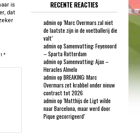
RECENTE REACTIES
aar is
r, dat
zeker
admin
op
‘Marc Overmars zal niet
de laatste zijn in de voetballerij die
valt’
admin
op
Samenvatting: Feyenoord
– Sparta Rotterdam
et
*
admin
op
Samenvatting: Ajax –
Heracles Almelo
admin
op
BREAKING: Marc
Overmars zet krabbel onder nieuw
contract tot 2026
admin
op
‘Matthijs de Ligt wilde
naar Barcelona, maar werd door
Pique gecorrigeerd’