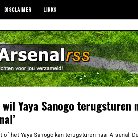
DISCLAIMER
LINKS
x wil Yaya Sanogo terugsturen 
nal’
kt of het Yaya Sanogo kan terugsturen naar Arsenal. D