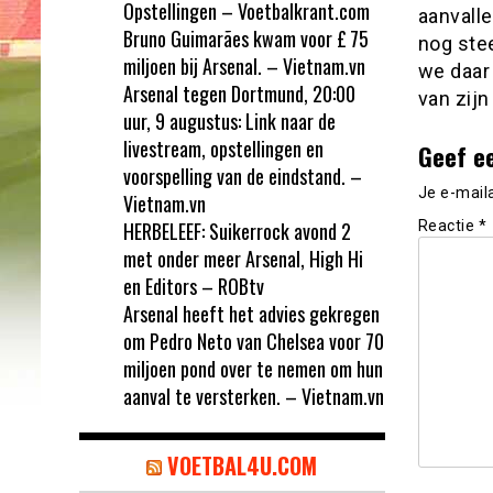
Opstellingen – Voetbalkrant.com
aanvalle
Bruno Guimarães kwam voor £ 75
nog stee
miljoen bij Arsenal. – Vietnam.vn
we daar
Arsenal tegen Dortmund, 20:00
van zijn
uur, 9 augustus: Link naar de
livestream, opstellingen en
Geef e
voorspelling van de eindstand. –
Je e-mail
Vietnam.vn
HERBELEEF: Suikerrock avond 2
Reactie
*
met onder meer Arsenal, High Hi
en Editors – ROBtv
Arsenal heeft het advies gekregen
om Pedro Neto van Chelsea voor 70
miljoen pond over te nemen om hun
aanval te versterken. – Vietnam.vn
VOETBAL4U.COM