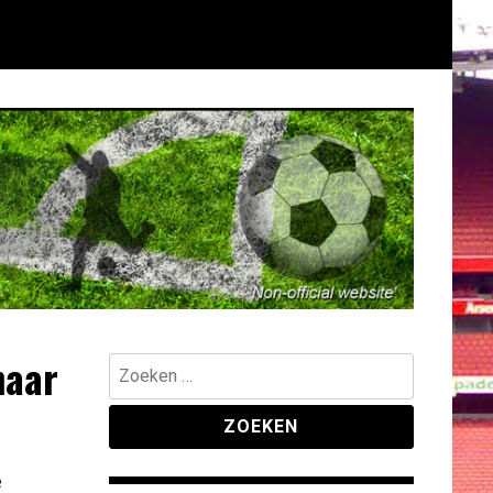
naar
Zoeken
naar:
e