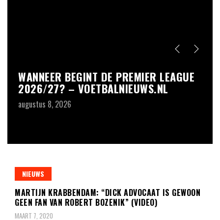
Niet gecategoriseerd
Niet
WANNEER BEGINT DE PREMIER LEAGUE
P
2026/27? – VOETBALNIEUWS.NL
B
B
augustus 8, 2026
au
NIEUWS
MARTIJN KRABBENDAM: “DICK ADVOCAAT IS GEWOON
GEEN FAN VAN ROBERT BOZENIK” (VIDEO)
MAART 7, 2020