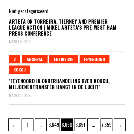
Niet gecategoriseerd
ARTETA ON TORREIRA, TIERNEY AND PREMIER
LEAGUE ACTION | MIKEL ARTETA’S PRE-WEST HAM
PRESS CONFERENCE
MAART 5, 2020
2
ARSENAL
EREDIVISIE
FEYENOORD
KOKCU
‘FEYENOORD IN ONDERHANDELING OVER KOKCU,
MILJOENENTRANSFER HANGT IN DE LUCHT’
MAART 5, 2020
Berichten
Pagina
Pagina
Pagina
Pagina
Pagina
←
1
…
6.649
6.650
6.651
…
7.659
→
paginering