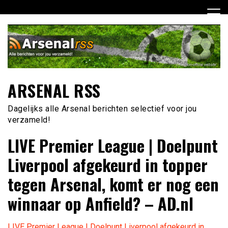
Ga
naar
de
inhoud
ARSENAL RSS
Dagelijks alle Arsenal berichten selectief voor jou
verzameld!
LIVE Premier League | Doelpunt
Liverpool afgekeurd in topper
tegen Arsenal, komt er nog een
winnaar op Anfield? – AD.nl
LIVE Premier League | Doelpunt Liverpool afgekeurd in