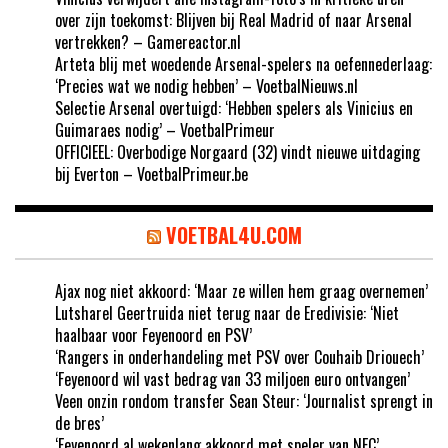
over zijn toekomst: Blijven bij Real Madrid of naar Arsenal
vertrekken? – Gamereactor.nl
Arteta blij met woedende Arsenal-spelers na oefennederlaag:
‘Precies wat we nodig hebben’ – VoetbalNieuws.nl
Selectie Arsenal overtuigd: ‘Hebben spelers als Vinicius en
Guimaraes nodig’ – VoetbalPrimeur
OFFICIEEL: Overbodige Norgaard (32) vindt nieuwe uitdaging
bij Everton – VoetbalPrimeur.be
VOETBAL4U.COM
Ajax nog niet akkoord: ‘Maar ze willen hem graag overnemen’
Lutsharel Geertruida niet terug naar de Eredivisie: ‘Niet
haalbaar voor Feyenoord en PSV’
‘Rangers in onderhandeling met PSV over Couhaib Driouech’
‘Feyenoord wil vast bedrag van 33 miljoen euro ontvangen’
Veen onzin rondom transfer Sean Steur: ‘Journalist sprengt in
de bres’
‘Feyenoord al wekenlang akkoord met speler van NEC’