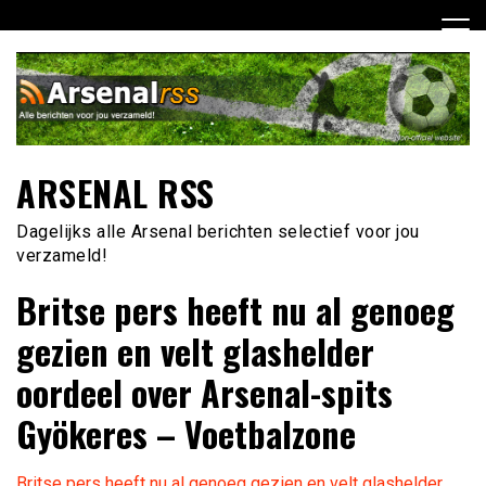
Ga
naar
de
inhoud
ARSENAL RSS
Dagelijks alle Arsenal berichten selectief voor jou
verzameld!
Britse pers heeft nu al genoeg
gezien en velt glashelder
oordeel over Arsenal-spits
Gyökeres – Voetbalzone
Britse pers heeft nu al genoeg gezien en velt glashelder